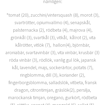
nämligen:
*tomat (20), zucchini/vintersquash (8), morot (3),
svartrötter, opiumvallmo (4), senapskål,
palsternacka (2), rödbeta (4), majrova (4),
grönkål (3), svartkål (3), vitkål, kålrot (2), vita
kålrötter, vitlök (7), hallon(4), björnbär,
aroniabär, svartavinbär (3), vita vinbär, krusbär (3)
röda vinbär (3), rödlök, vanlig gul lök, japansk
kål, lavendel, majs, sockerärtor, potatis (7),
ringblomma, dill (3), koriander (2),
fingerborgsblomma, salladslök, vitbeta, fransk
dragon, citrontimjan, gräslök(2), persilja,
marockansk timjan, oregano, gurkört, rödbeta
(5), rättika, spenat (4), mangold (6), sallat (5),