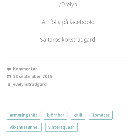
/Evelyn
Att följa på facebook:
Saltarös köksträdgård.
Kommentar
18 september, 2015
evelynstradgard
armeringsnät
björnbär
chili
Tomater
växthustunnel
vintersquash