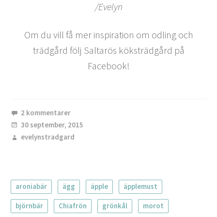
/Evelyn
Om du vill få mer inspiration om odling och
trädgård följ Saltarös köksträdgård på
Facebook!
2 kommentarer
30 september, 2015
evelynstradgard
aroniabär
ägg
äpple
äpplemust
björnbär
Chiafrön
grönkål
morot