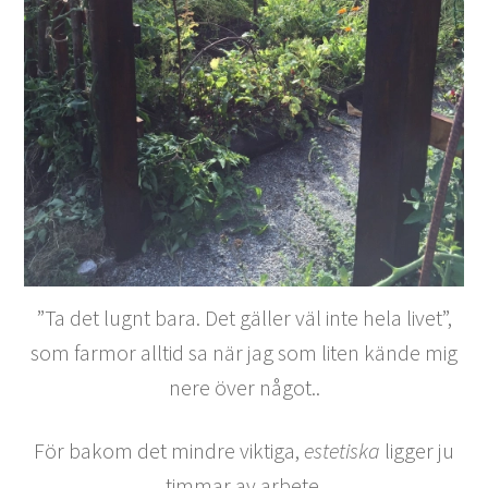
”Ta det lugnt bara. Det gäller väl inte hela livet”,
som farmor alltid sa när jag som liten kände mig
nere över något..
För bakom det mindre viktiga,
estetiska
ligger ju
timmar av arbete.