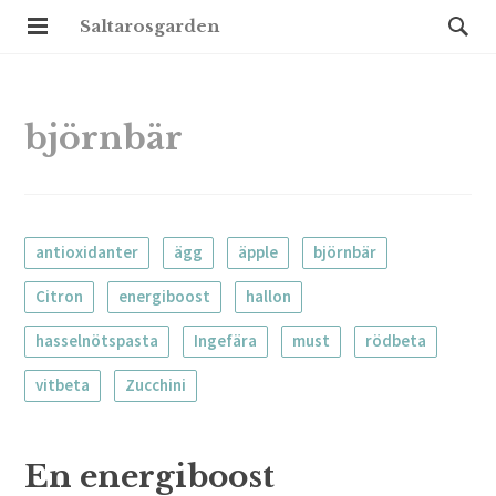
Saltarosgarden
björnbär
antioxidanter
ägg
äpple
björnbär
Citron
energiboost
hallon
hasselnötspasta
Ingefära
must
rödbeta
vitbeta
Zucchini
En energiboost