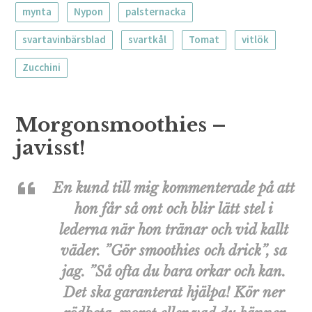
mynta
Nypon
palsternacka
svartavinbärsblad
svartkål
Tomat
vitlök
Zucchini
Morgonsmoothies –
javisst!
En kund till mig kommenterade på att
hon får så ont och blir lätt stel i
lederna när hon tränar och vid kallt
väder. ”Gör smoothies och drick”, sa
jag. ”Så ofta du bara orkar och kan.
Det ska garanterat hjälpa! Kör ner