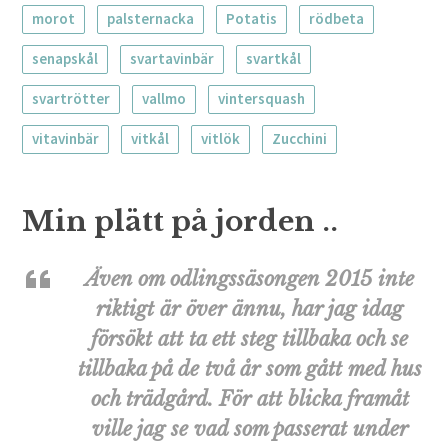
morot
palsternacka
Potatis
rödbeta
senapskål
svartavinbär
svartkål
svartrötter
vallmo
vintersquash
vitavinbär
vitkål
vitlök
Zucchini
Min plätt på jorden ..
Även om odlingssäsongen 2015 inte
riktigt är över ännu, har jag idag
försökt att ta ett steg tillbaka och se
tillbaka på de två år som gått med hus
och trädgård. För att blicka framåt
ville jag se vad som passerat under