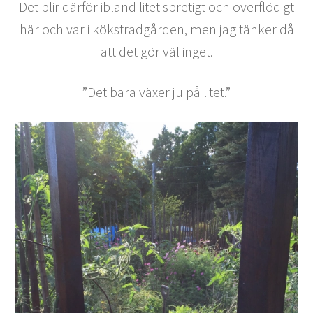
Det blir därför ibland litet spretigt och överflödigt
här och var i köksträdgården, men jag tänker då
att det gör väl inget.
”Det bara växer ju på litet.”