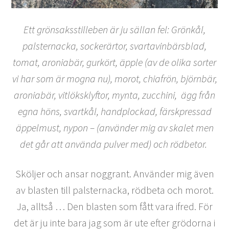
Ett grönsaksstilleben är ju sällan fel:
Grönkål,
palsternacka, sockerärtor, svartavinbärsblad,
tomat, aroniabär, gurkört, äpple (av de olika sorter
vi har som är mogna nu), morot, chiafrön, björnbär,
aroniabär, vitlöksklyftor, mynta, zucchini, ägg från
egna höns, svartkål, handplockad, färskpressad
äppelmust, nypon – (använder mig av skalet men
det går att använda pulver med) och rödbetor.
Sköljer och ansar noggrant. Använder mig även
av blasten till palsternacka, rödbeta och morot.
Ja, alltså … Den blasten som fått vara ifred. För
det är ju inte bara jag som är ute efter grödorna i