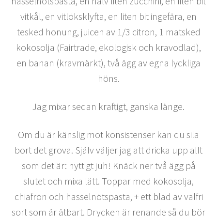
hasselnötspasta, en halv liten zucchini, en liten bit
vitkål, en vitlöksklyfta, en liten bit ingefära, en
tesked honung, juicen av 1/3 citron, 1 matsked
kokosolja (Fairtrade, ekologisk och kravodlad),
en banan (kravmärkt), två ägg av egna lyckliga
höns.
Jag mixar sedan kraftigt, ganska länge.
Om du är känslig mot konsistenser kan du sila
bort det grova. Själv väljer jag att dricka upp allt
som det är: nyttigt juh! Knäck ner två ägg på
slutet och mixa lätt. Toppar med kokosolja,
chiafrön och hasselnötspasta, + ett blad av valfri
sort som är ätbart. Drycken är renande så du bör