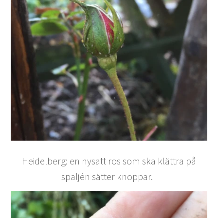
Heidelberg: en nysatt ros som ska klättra på
spaljén sätter knoppar.