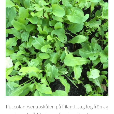
Ruccolan /senapskålen på friland. Jag tog frön av