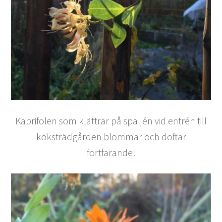
Kaprifolen som klättrar på spaljén vid entrén till
köksträdgården blommar och doftar
fortfarande!