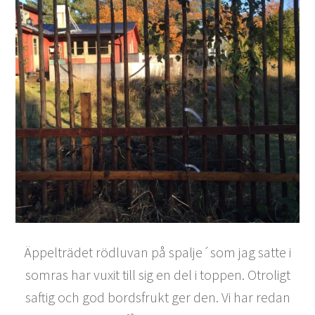
Äppelträdet rödluvan på spalje´som jag satte i
somras har vuxit till sig en del i toppen. Otroligt
saftig och god bordsfrukt ger den. Vi har redan