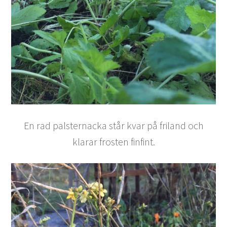
En rad palsternacka står kvar på friland och
klarar frosten finfint.