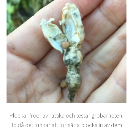
Plockar fröer av rättika och testar grobarheten.
Jo då det funkar att fortsätta plocka in av dem