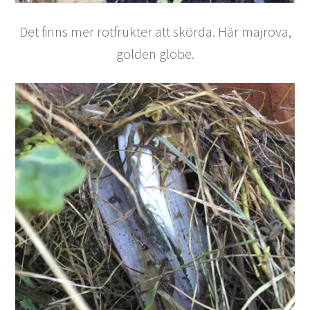
Det finns mer rotfrukter att skörda. Här majrova,
golden globe.