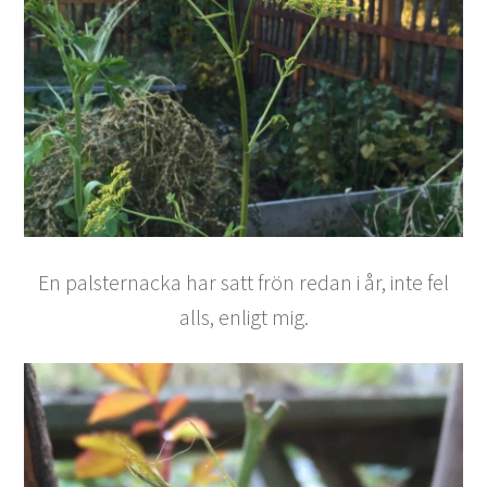
En palsternacka har satt frön redan i år, inte fel
alls, enligt mig.