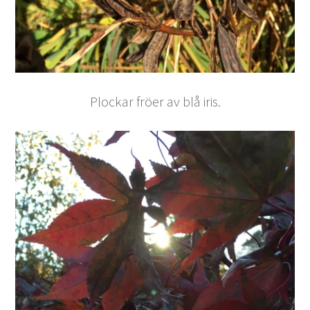
Plockar fröer av blå iris.