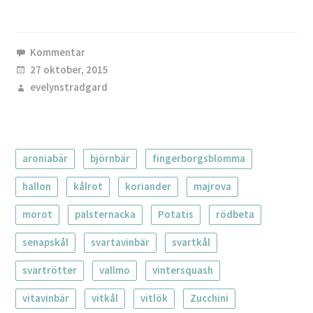
Kommentar
27 oktober, 2015
evelynstradgard
aroniabär
björnbär
fingerborgsblomma
hallon
kålrot
koriander
majrova
morot
palsternacka
Potatis
rödbeta
senapskål
svartavinbär
svartkål
svartrötter
vallmo
vintersquash
vitavinbär
vitkål
vitlök
Zucchini