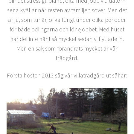
blir det stressigt ibland, ofta med jobb vid datorn
sena kvällar när resten av familjen sover. Men det
är ju, som tur är, olika tungt under olika perioder
för både odlingarna och lönejobbet. Med huset
har det inte hänt så mycket sedan vi flyttade in.
Men en sak som förändrats mycket är vår
trädgård.
Första hösten 2013 såg vår villaträdgård ut såhär: