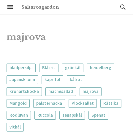
Saltarosgarden
majrova
bladpersilja
Blå iris
grönkål
heidelberg
Japansk lönn
kaprifol
kålrot
kronärtskocka
machesallad
majrova
Mangold
palsternacka
Plocksallat
Rättika
Rödluvan
Ruccola
senapskål
Spenat
vitkål