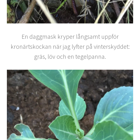
En daggmask kryper långsamt uppför
kronärtskockan när jag lyfter på vinterskyddet:
gräs, löv och en tegelpanna.