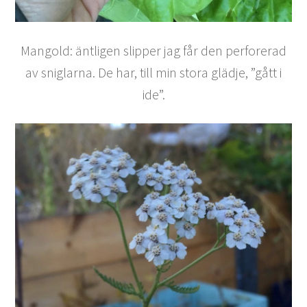
Mangold: äntligen slipper jag får den perforerad
av sniglarna. De har, till min stora glädje, ”gått i
ide”.