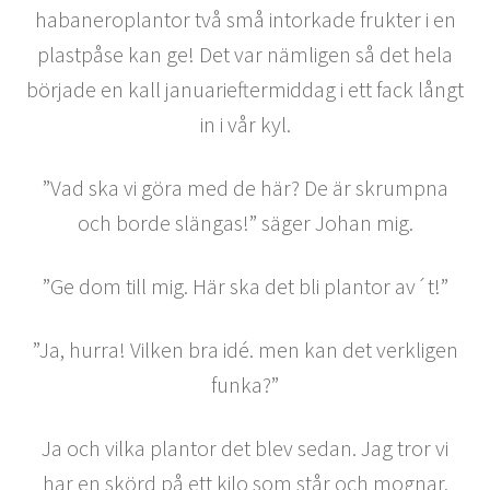
habaneroplantor två små intorkade frukter i en
plastpåse kan ge! Det var nämligen så det hela
började en kall januarieftermiddag i ett fack långt
in i vår kyl.
”Vad ska vi göra med de här? De är skrumpna
och borde slängas!” säger Johan mig.
”Ge dom till mig. Här ska det bli plantor av´t!”
”Ja, hurra! Vilken bra idé. men kan det verkligen
funka?”
Ja och vilka plantor det blev sedan. Jag tror vi
har en skörd på ett kilo som står och mognar,