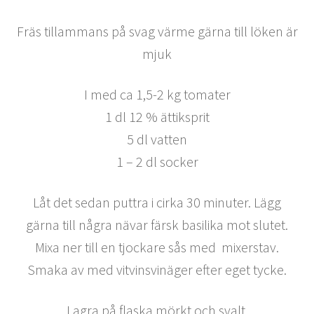
Fräs tillammans på svag värme gärna till löken är
mjuk
I med ca 1,5-2 kg tomater
1 dl 12 % ättiksprit
5 dl vatten
1 – 2 dl socker
Låt det sedan puttra i cirka 30 minuter. Lägg
gärna till några nävar färsk basilika mot slutet.
Mixa ner till en tjockare sås med mixerstav.
Smaka av med vitvinsvinäger efter eget tycke.
Lagra på flaska mörkt och svalt.