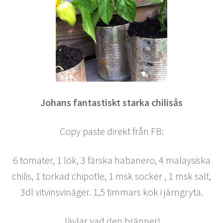
Johans fantastiskt starka chilisås
Copy paste direkt från FB:
6 tomater, 1 lök, 3 färska habanero, 4 malaysiska
chilis, 1 torkad chipotle, 1 msk socker , 1 msk salt,
3dl vitvinsvinäger. 1,5 timmars kok i järngryta.
Jävlar vad den bränner!