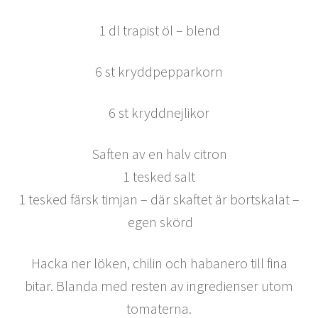
1 dl trapist öl – blend
6 st kryddpepparkorn
6 st kryddnejlikor
Saften av en halv citron
1 tesked salt
1 tesked färsk timjan – där skaftet är bortskalat –
egen skörd
Hacka ner löken, chilin och habanero till fina
bitar. Blanda med resten av ingredienser utom
tomaterna.