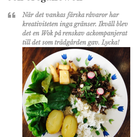
När det vankas färska råvaror har
kreativiteten inga gränser. Ikväll blev
det en Wok på renskav ackompanjerat
till det som trädgården gav. Lycka!