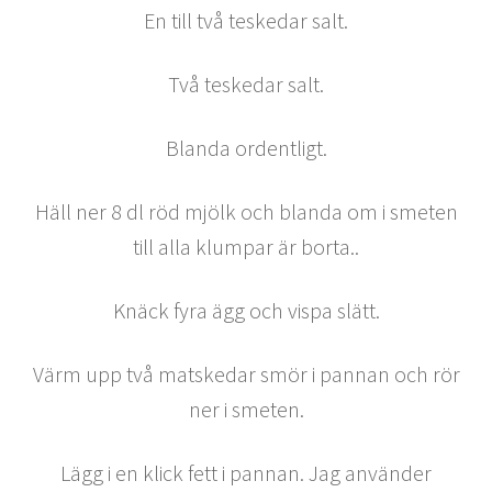
En till två teskedar salt.
Två teskedar salt.
Blanda ordentligt.
Häll ner 8 dl röd mjölk och blanda om i smeten
till alla klumpar är borta..
Knäck fyra ägg och vispa slätt.
Värm upp två matskedar smör i pannan och rör
ner i smeten.
Lägg i en klick fett i pannan. Jag använder