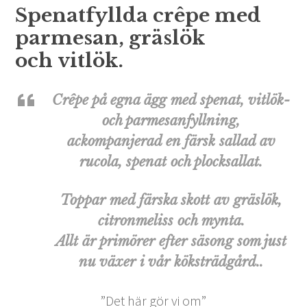
Spenatfyllda crêpe med
parmesan, gräslök
och vitlök.
Crêpe på egna ägg med spenat, vitlök-
och parmesanfyllning,
ackompanjerad en färsk sallad av
rucola, spenat och plocksallat.
Toppar med färska skott av gräslök,
citronmeliss och mynta.
Allt är primörer efter säsong som just
nu växer i vår köksträdgård..
”Det här gör vi om”