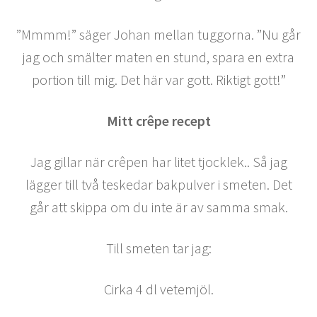
”Mmmm!” säger Johan mellan tuggorna. ”Nu går
jag och smälter maten en stund, spara en extra
portion till mig. Det här var gott. Riktigt gott!”
Mitt crêpe recept
Jag gillar när crêpen har litet tjocklek.. Så jag
lägger till två teskedar bakpulver i smeten. Det
går att skippa om du inte är av samma smak.
Till smeten tar jag:
Cirka 4 dl vetemjöl.