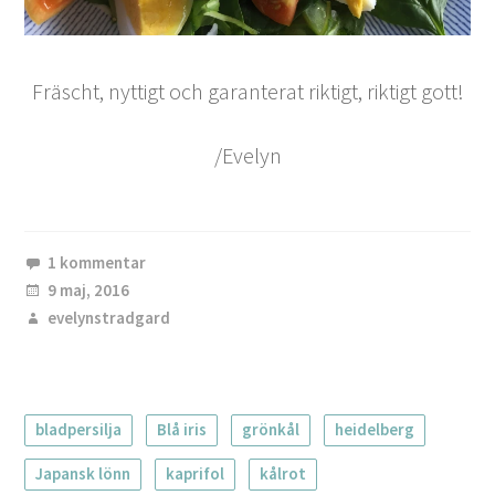
Fräscht, nyttigt och garanterat riktigt, riktigt gott!
/Evelyn
1 kommentar
9 maj, 2016
evelynstradgard
bladpersilja
Blå iris
grönkål
heidelberg
Japansk lönn
kaprifol
kålrot