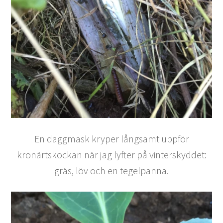
En daggmask kryper långsamt uppför
kronärtskockan när jag lyfter på vinterskyddet:
gräs, löv och en tegelpanna.