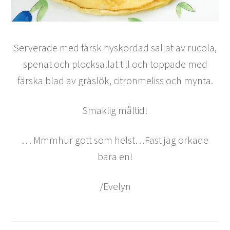
Serverade med färsk nyskördad sallat av rucola,
spenat och plocksallat till och toppade med
färska blad av gräslök, citronmeliss och mynta.
Smaklig måltid!
… Mmmhur gott som helst…Fast jag orkade
bara en!
/Evelyn