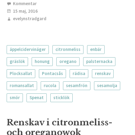
Kommentar
15 maj, 2016
evelynstradgard
äppelcidervinäger
citronmeliss
enbär
gräslök
honung
oregano
palsternacka
Plocksallat
Pontacsås
rädisa
renskav
romansallat
rucola
sesamfrön
sesamolja
smör
Spenat
sticklök
Renskav i citronmeliss-
och oreganowok