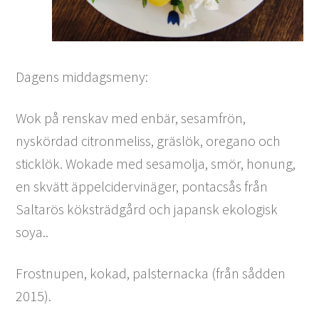
Dagens middagsmeny:
Wok på renskav med enbär, sesamfrön,
nyskördad citronmeliss, gräslök, oregano och
sticklök. Wokade med sesamolja, smör, honung,
en skvätt äppelcidervinäger, pontacsås från
Saltarös köksträdgård och japansk ekologisk
soya..
Frostnupen, kokad, palsternacka (från sådden
2015).