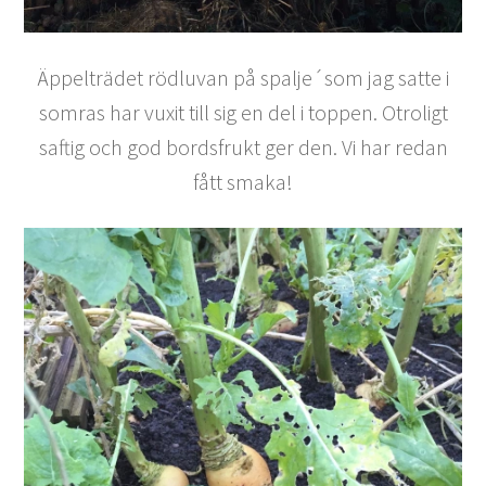
Äppelträdet rödluvan på spalje´som jag satte i
somras har vuxit till sig en del i toppen. Otroligt
saftig och god bordsfrukt ger den. Vi har redan
fått smaka!