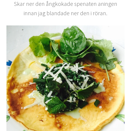
Skar ner den ångkokade spenaten aningen
innan jag blandade ner den i röran.