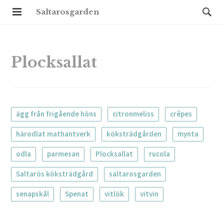
Saltarosgarden
Plocksallat
ägg från frigående höns
citronmeliss
crêpes
härodlat mathantverk
köksträdgården
mynta
odla
parmesan
Plocksallat
rucola
Saltarös köksträdgård
saltarosgarden
senapskål
Spenat
vitlök
vitvin