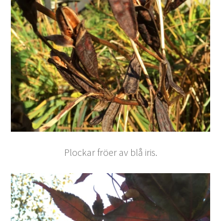
Plockar fröer av blå iris.