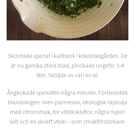
Skördade spenat i kallbänk i köksträdgården. De
är nu ganska stora blad, plockade ungefär 3-4
liter. Sköljde av väl i en sil.
Ångkokade spenaten några minuter. Förberedde
blandningen: riven parmesan, ekologisk rapsolja
med citronsmak, tre vitlöksklyftor, några nypor
salt och en skvätt vitvin – som smakförstärkare.