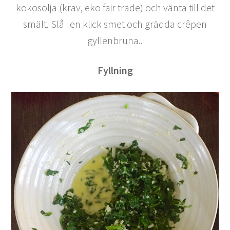
kokosolja (krav, eko fair trade) och vänta till det
smält. Slå i en klick smet och grädda crêpen
gyllenbruna..
Fyllning