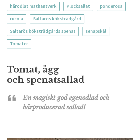
härodlat mathantverk
Plocksallat
ponderosa
rucola
Saltarös köksträdgård
Saltarös köksträdgårds spenat
senapskål
Tomater
Tomat, ägg
och spenatsallad
En magiskt god egenodlad och
härproducerad sallad!