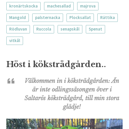
kronärtskocka
machesallad
majrova
Mangold
palsternacka
Plocksallat
Rättika
Rödluvan
Ruccola
senapskål
Spenat
vitkål
Höst i köksträdgården..
Välkommen in i köksträdgården: Än
är inte odlingssäsongen över i
Saltarös köksträdgård, till min stora
glädje!