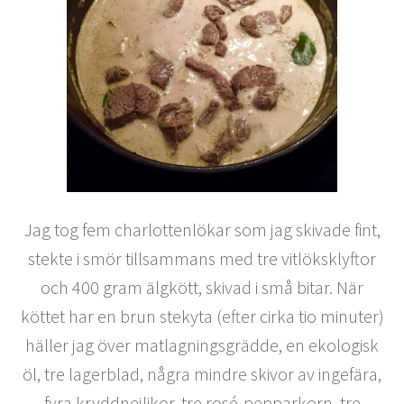
Jag tog fem charlottenlökar som jag skivade fint,
stekte i smör tillsammans med tre vitlöksklyftor
och 400 gram älgkött, skivad i små bitar. När
köttet har en brun stekyta (efter cirka tio minuter)
häller jag över matlagningsgrädde, en ekologisk
öl, tre lagerblad, några mindre skivor av ingefära,
fyra kryddnejlikor, tre rosé-pepparkorn, tre