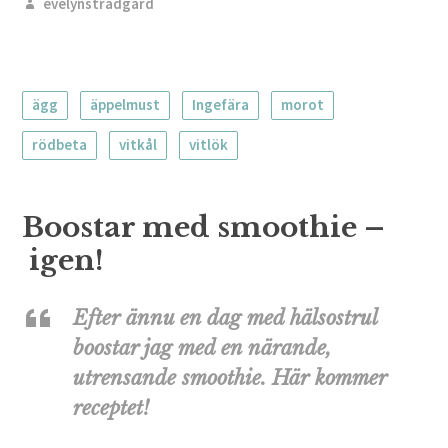
evelynstradgard
ägg
äppelmust
Ingefära
morot
rödbeta
vitkål
vitlök
Boostar med smoothie –
igen!
Efter ännu en dag med hälsostrul
boostar jag med en närande,
utrensande smoothie. Här kommer
receptet!