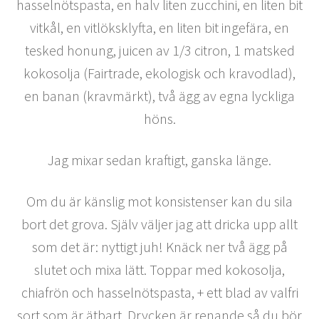
hasselnötspasta, en halv liten zucchini, en liten bit
vitkål, en vitlöksklyfta, en liten bit ingefära, en
tesked honung, juicen av 1/3 citron, 1 matsked
kokosolja (Fairtrade, ekologisk och kravodlad),
en banan (kravmärkt), två ägg av egna lyckliga
höns.
Jag mixar sedan kraftigt, ganska länge.
Om du är känslig mot konsistenser kan du sila
bort det grova. Själv väljer jag att dricka upp allt
som det är: nyttigt juh! Knäck ner två ägg på
slutet och mixa lätt. Toppar med kokosolja,
chiafrön och hasselnötspasta, + ett blad av valfri
sort som är ätbart. Drycken är renande så du bör