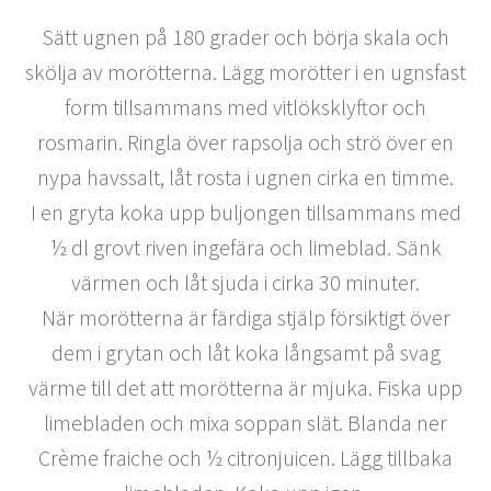
Sätt ugnen på 180 grader och börja skala och
skölja av morötterna. Lägg morötter i en ugnsfast
form tillsammans med vitlöksklyftor och
rosmarin. Ringla över rapsolja och strö över en
nypa havssalt, låt rosta i ugnen cirka en timme.
I en gryta koka upp buljongen tillsammans med
½ dl grovt riven ingefära och limeblad. Sänk
värmen och låt sjuda i cirka 30 minuter.
När morötterna är färdiga stjälp försiktigt över
dem i grytan och låt koka långsamt på svag
värme till det att morötterna är mjuka. Fiska upp
limebladen och mixa soppan slät. Blanda ner
Crème fraiche och ½ citronjuicen. Lägg tillbaka