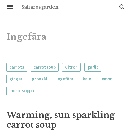
Saltarosgarden
Ingefära
carrots
carrotsoup
Citron
garlic
ginger
grönkål
Ingefära
kale
lemon
morotsoppa
Warming, sun sparkling
carrot soup