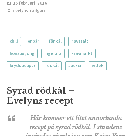
15 februari, 2016
evelynstradgard
chili
enbär
fänkål
havssalt
hönsbuljong
Ingefära
kravmärkt
kryddpeppar
rödkål
socker
vitlök
Syrad rödkål –
Evelyns recept
Här kommer ett litet annorlunda
recept på syrad rödkål. I stundens