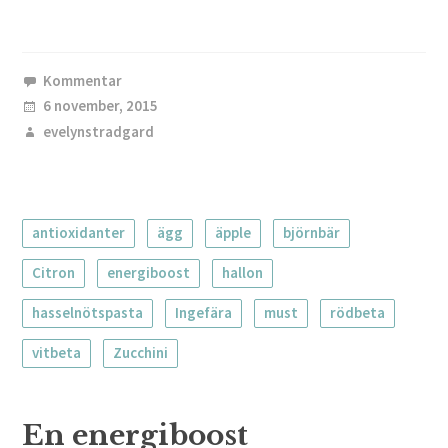
Kommentar
6 november, 2015
evelynstradgard
antioxidanter
ägg
äpple
björnbär
Citron
energiboost
hallon
hasselnötspasta
Ingefära
must
rödbeta
vitbeta
Zucchini
En energiboost