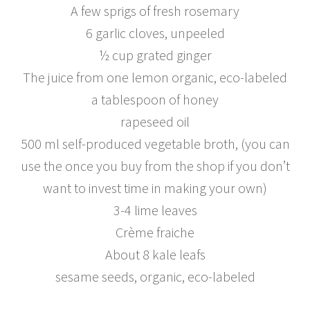
A few sprigs of fresh rosemary
6 garlic cloves, unpeeled
½ cup grated ginger
The juice from one lemon organic, eco-labeled
a tablespoon of honey
rapeseed oil
500 ml self-produced vegetable broth, (you can
use the once you buy from the shop if you don’t
want to invest time in making your own)
3-4 lime leaves
Crème fraiche
About 8 kale leafs
sesame seeds, organic, eco-labeled