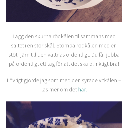
Lägg den skurna rödkålen tillsammans med
saltet i en stor skål. Stompa rödkålen med en
stöt i järn till den vattnas ordentligt. Du får jobba
på ordentligt ett tag för att det ska bli riktigt bra!
I övrigt gjorde jag som med den syrade vitkålen –
läs mer om det
här.