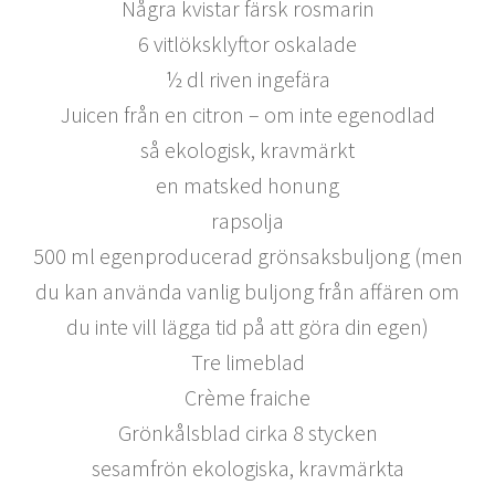
Några kvistar färsk rosmarin
6 vitlöksklyftor oskalade
½ dl riven ingefära
Juicen från en citron – om inte egenodlad
så ekologisk, kravmärkt
en matsked honung
rapsolja
500 ml egenproducerad grönsaksbuljong (men
du kan använda vanlig buljong från affären om
du inte vill lägga tid på att göra din egen)
Tre limeblad
Crème fraiche
Grönkålsblad cirka 8 stycken
sesamfrön ekologiska, kravmärkta