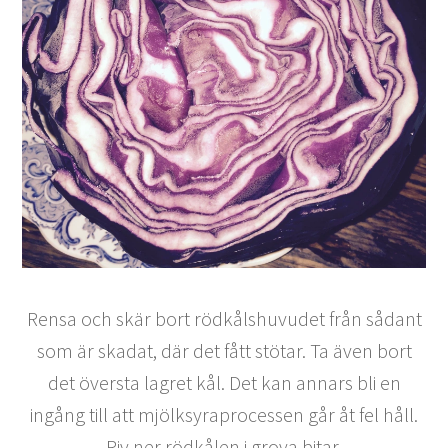
Rensa och skär bort rödkålshuvudet från sådant
som är skadat, där det fått stötar. Ta även bort
det översta lagret kål. Det kan annars bli en
ingång till att mjölksyraprocessen går åt fel håll.
Riv ner rödkålen i grova bitar.