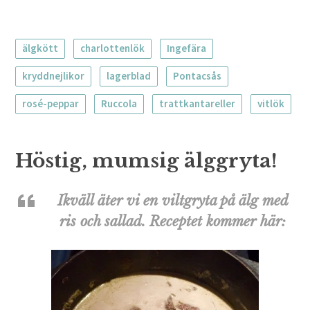
älgkött
charlottenlök
Ingefära
kryddnejlikor
lagerblad
Pontacsås
rosé-peppar
Ruccola
trattkantareller
vitlök
Höstig, mumsig älggryta!
Ikväll äter vi en viltgryta på älg med
ris och sallad. Receptet kommer här: