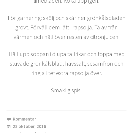
limebladen. Koka upp igen.
För garnering: skölj och skär ner grönkålsbladen
grovt. Förväll dem lätt i rapsolja. Ta av från
värmen och häll över resten av citronjuicen.
Häll upp soppan i djupa tallrikar och toppa med
stuvade grönkålsblad, havssalt, sesamfrön och
ringla litet extra rapsolja över.
Smaklig spis!
Kommentar
28 oktober, 2016