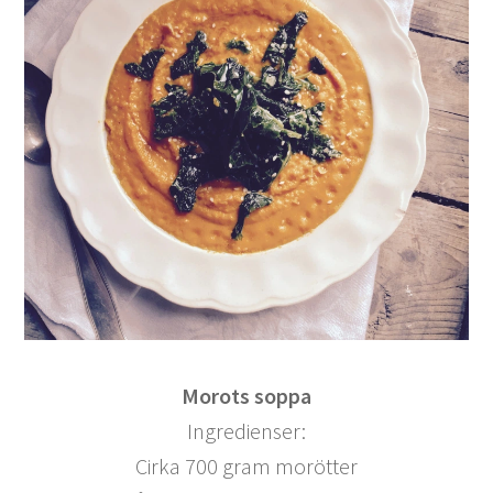
Morots soppa
Ingredienser:
Cirka 700 gram morötter