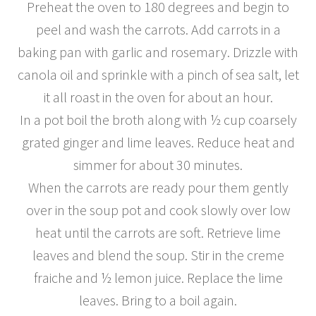
Preheat the oven to 180 degrees and begin to
peel and wash the carrots. Add carrots in a
baking pan with garlic and rosemary. Drizzle with
canola oil and sprinkle with a pinch of sea salt, let
it all roast in the oven for about an hour.
In a pot boil the broth along with ½ cup coarsely
grated ginger and lime leaves. Reduce heat and
simmer for about 30 minutes.
When the carrots are ready pour them gently
over in the soup pot and cook slowly over low
heat until the carrots are soft. Retrieve lime
leaves and blend the soup. Stir in the creme
fraiche and ½ lemon juice. Replace the lime
leaves. Bring to a boil again.