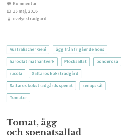
Kommentar
15 maj, 2016
evelynstradgard
Australischer Gelé
ägg från frigående höns
härodlat mathantverk
Plocksallat
ponderosa
rucola
Saltarös köksträdgård
Saltarös köksträdgårds spenat
senapskål
Tomater
Tomat, ägg
och spenatsallad