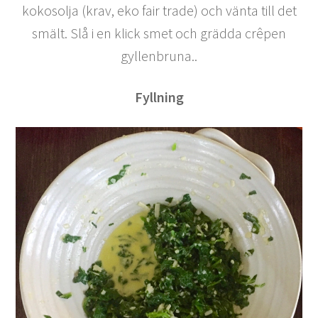
kokosolja (krav, eko fair trade) och vänta till det
smält. Slå i en klick smet och grädda crêpen
gyllenbruna..
Fyllning