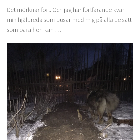
Det mörknar fort. Och jag har fortfarande kvar
min hjälpreda som busar med mig på alla de sätt
som bara hon kan …