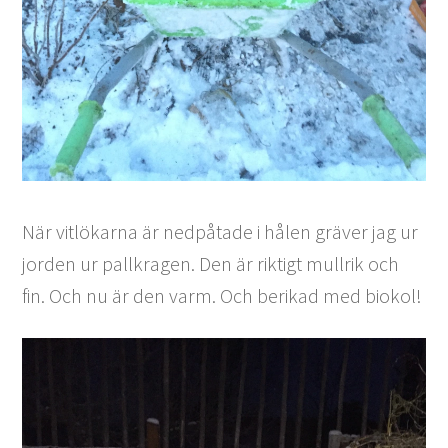
När vitlökarna är nedpåtade i hålen gräver jag ur
jorden ur pallkragen. Den är riktigt mullrik och
fin. Och nu är den varm. Och berikad med biokol!