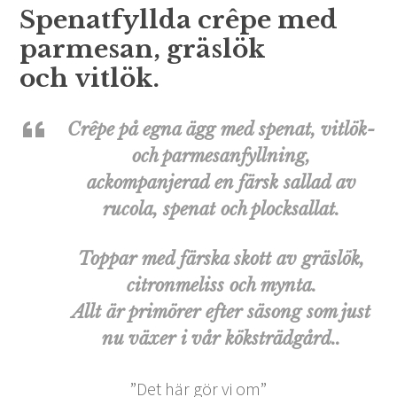
Spenatfyllda crêpe med
parmesan, gräslök
och vitlök.
Crêpe på egna ägg med spenat, vitlök-
och parmesanfyllning,
ackompanjerad en färsk sallad av
rucola, spenat och plocksallat.
Toppar med färska skott av gräslök,
citronmeliss och mynta.
Allt är primörer efter säsong som just
nu växer i vår köksträdgård..
”Det här gör vi om”