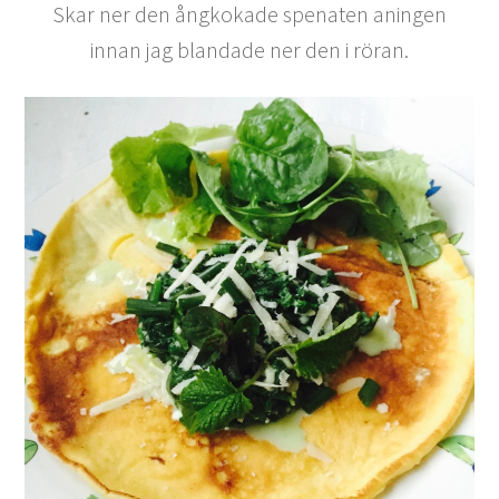
Skar ner den ångkokade spenaten aningen
innan jag blandade ner den i röran.