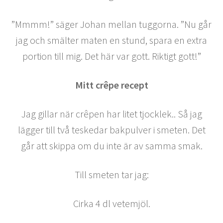
”Mmmm!” säger Johan mellan tuggorna. ”Nu går
jag och smälter maten en stund, spara en extra
portion till mig. Det här var gott. Riktigt gott!”
Mitt crêpe recept
Jag gillar när crêpen har litet tjocklek.. Så jag
lägger till två teskedar bakpulver i smeten. Det
går att skippa om du inte är av samma smak.
Till smeten tar jag:
Cirka 4 dl vetemjöl.