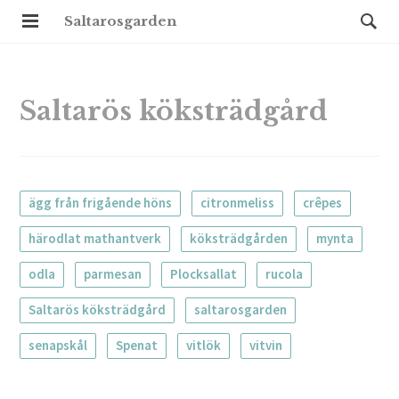
Saltarosgarden
Saltarös köksträdgård
ägg från frigående höns
citronmeliss
crêpes
härodlat mathantverk
köksträdgården
mynta
odla
parmesan
Plocksallat
rucola
Saltarös köksträdgård
saltarosgarden
senapskål
Spenat
vitlök
vitvin