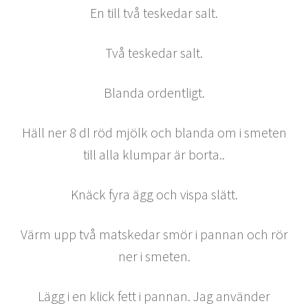
En till två teskedar salt.
Två teskedar salt.
Blanda ordentligt.
Häll ner 8 dl röd mjölk och blanda om i smeten
till alla klumpar är borta..
Knäck fyra ägg och vispa slätt.
Värm upp två matskedar smör i pannan och rör
ner i smeten.
Lägg i en klick fett i pannan. Jag använder