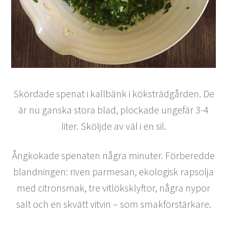
Skördade spenat i kallbänk i köksträdgården. De
är nu ganska stora blad, plockade ungefär 3-4
liter. Sköljde av väl i en sil.
Ångkokade spenaten några minuter. Förberedde
blandningen: riven parmesan, ekologisk rapsolja
med citronsmak, tre vitlöksklyftor, några nypor
salt och en skvätt vitvin – som smakförstärkare.