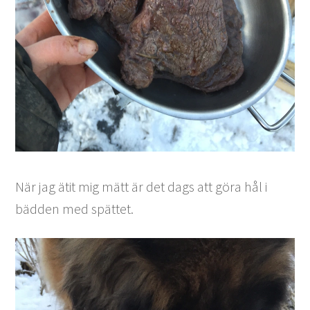
När jag ätit mig mätt är det dags att göra hål i
bädden med spättet.