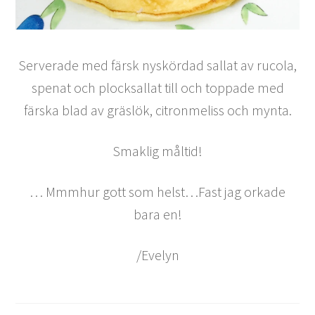
Serverade med färsk nyskördad sallat av rucola,
spenat och plocksallat till och toppade med
färska blad av gräslök, citronmeliss och mynta.
Smaklig måltid!
… Mmmhur gott som helst…Fast jag orkade
bara en!
/Evelyn