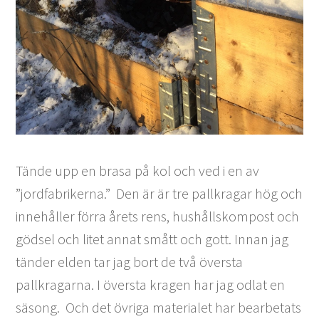
Tände upp en brasa på kol och ved i en av
”jordfabrikerna.” Den är är tre pallkragar hög och
innehåller förra årets rens, hushållskompost och
gödsel och litet annat smått och gott. Innan jag
tänder elden tar jag bort de två översta
pallkragarna. I översta kragen har jag odlat en
säsong. Och det övriga materialet har bearbetats