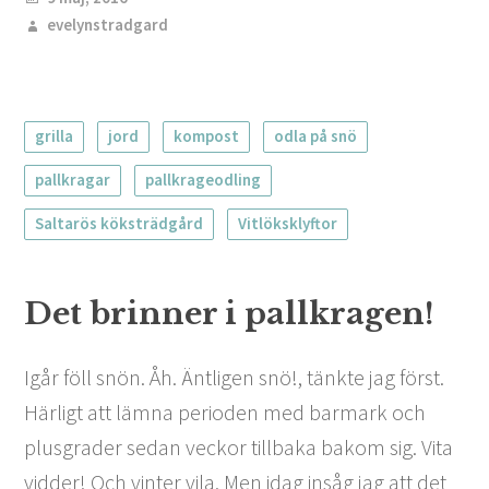
evelynstradgard
grilla
jord
kompost
odla på snö
pallkragar
pallkrageodling
Saltarös köksträdgård
Vitlöksklyftor
Det brinner i pallkragen!
Igår föll snön. Åh. Äntligen snö!, tänkte jag först.
Härligt att lämna perioden med barmark och
plusgrader sedan veckor tillbaka bakom sig. Vita
vidder! Och vinter vila. Men idag insåg jag att det