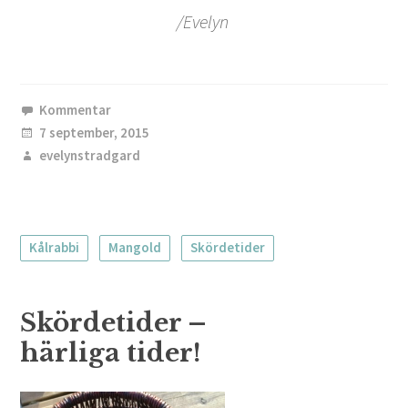
/Evelyn
Kommentar
7 september, 2015
evelynstradgard
Kålrabbi
Mangold
Skördetider
Skördetider –
härliga tider!