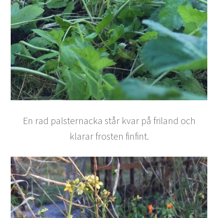
En rad palsternacka står kvar på friland och
klarar frosten finfint.