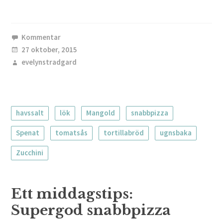
Kommentar
27 oktober, 2015
evelynstradgard
havssalt
lök
Mangold
snabbpizza
Spenat
tomatsås
tortillabröd
ugnsbaka
Zucchini
Ett middagstips:
Supergod snabbpizza