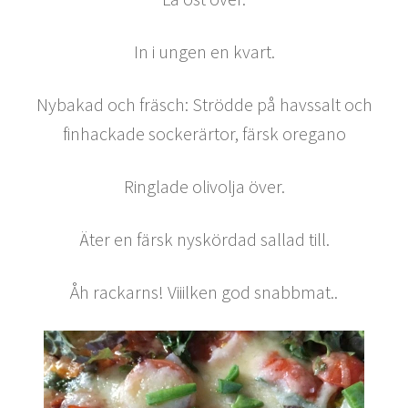
In i ungen en kvart.
Nybakad och fräsch: Strödde på havssalt och
finhackade sockerärtor, färsk oregano
Ringlade olivolja över.
Äter en färsk nyskördad sallad till.
Åh rackarns! Viiilken god snabbmat..