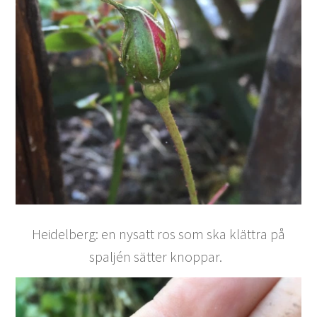
Heidelberg: en nysatt ros som ska klättra på
spaljén sätter knoppar.