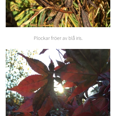
Plockar fröer av blå iris.