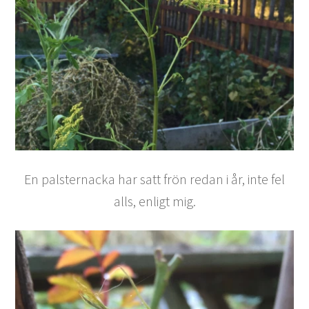
En palsternacka har satt frön redan i år, inte fel
alls, enligt mig.