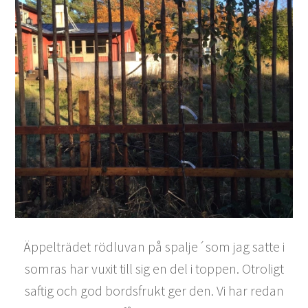
Äppelträdet rödluvan på spalje´som jag satte i
somras har vuxit till sig en del i toppen. Otroligt
saftig och god bordsfrukt ger den. Vi har redan