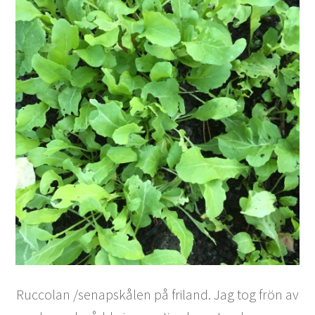
Ruccolan /senapskålen på friland. Jag tog frön av