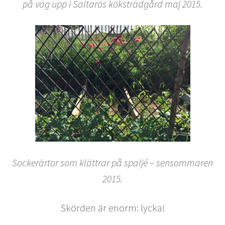
på väg upp i Saltarös köksträdgård maj 2015.
Sockerärtor som klättrar på spaljé – sensommaren
2015.
Skörden är enorm: lycka!