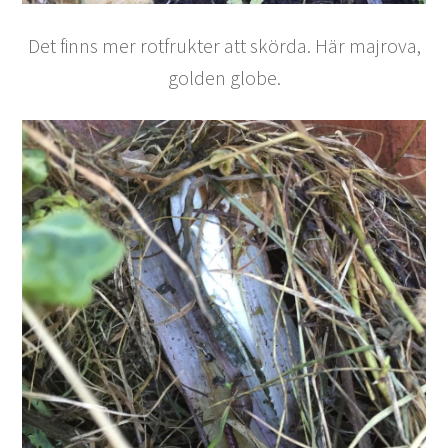
Det finns mer rotfrukter att skörda. Här majrova,
golden globe.