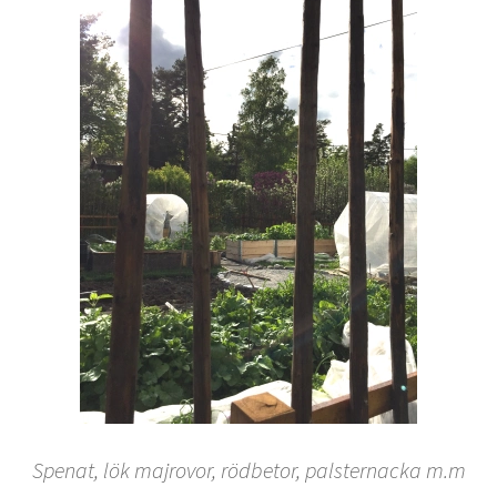
Spenat, lök majrovor, rödbetor, palsternacka m.m