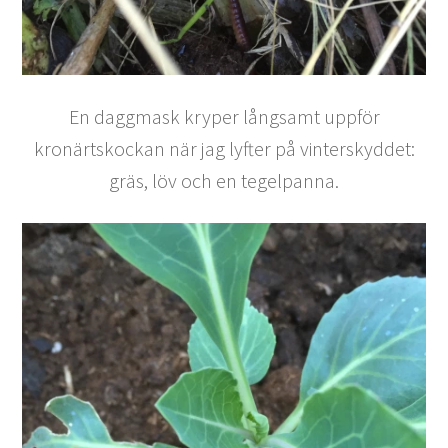
En daggmask kryper långsamt uppför
kronärtskockan när jag lyfter på vinterskyddet:
gräs, löv och en tegelpanna.