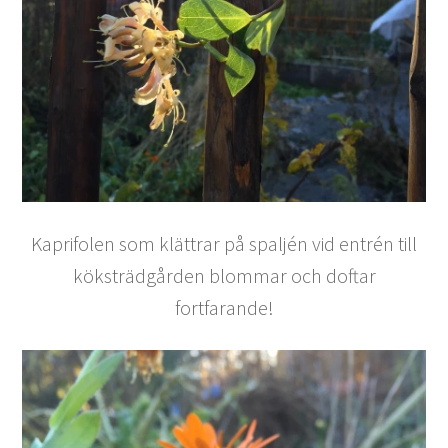
Kaprifolen som klättrar på spaljén vid entrén till
köksträdgården blommar och doftar
fortfarande!