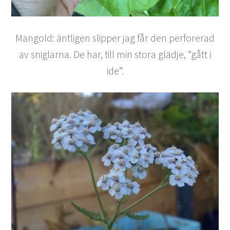
Mangold: äntligen slipper jag får den perforerad
av sniglarna. De har, till min stora glädje, ”gått i
ide”.