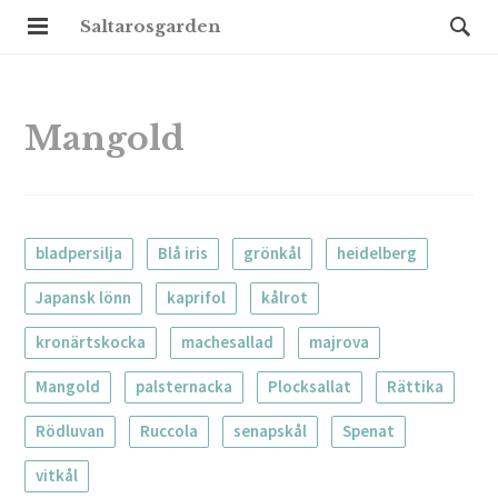
Saltarosgarden
Mangold
bladpersilja
Blå iris
grönkål
heidelberg
Japansk lönn
kaprifol
kålrot
kronärtskocka
machesallad
majrova
Mangold
palsternacka
Plocksallat
Rättika
Rödluvan
Ruccola
senapskål
Spenat
vitkål