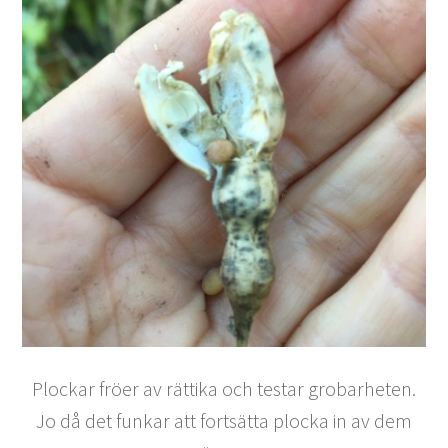
Plockar fröer av rättika och testar grobarheten.
Jo då det funkar att fortsätta plocka in av dem