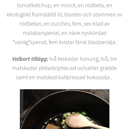
tomatketchup, en morot, en rödbeta, en
ekologiskt framställd öl, blasten och stammen av
rödbetan, en zucchini, fem, sex blad av
malabarspenat, en näve nyskördad
”vanlig”spenat, fem kvistar färsk bladpersilja.
Valbart tillägg:
två teskedar honung, två, tre
matskedar philadelphia ost och/eller grädde
samt en matsked kallpressad kokosolja..