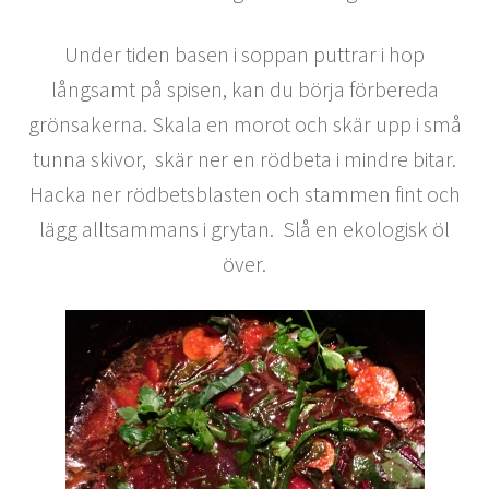
Under tiden basen i soppan puttrar i hop
långsamt på spisen, kan du börja förbereda
grönsakerna. Skala en morot och skär upp i små
tunna skivor, skär ner en rödbeta i mindre bitar.
Hacka ner rödbetsblasten och stammen fint och
lägg alltsammans i grytan.
Slå en ekologisk öl
över.