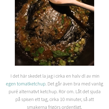
I det här skedet la jag i cirka en halv dl av min
egen tomatketchup
. Det går även bra med vanlig
puré alternativt ketchup. Rör om. Låt det sjuda
på spisen ett tag, cirka 10 minuter, så att
smakerna frigörs ordentligt.