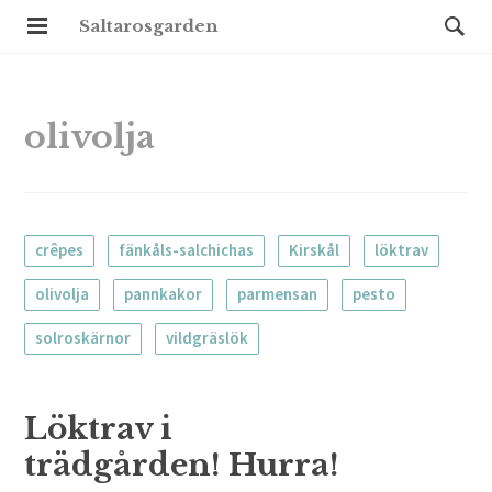
Saltarosgarden
olivolja
crêpes
fänkåls-salchichas
Kirskål
löktrav
olivolja
pannkakor
parmensan
pesto
solroskärnor
vildgräslök
Löktrav i
trädgården! Hurra!