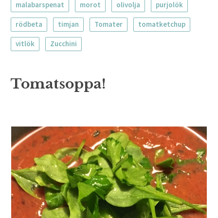
malabarspenat
morot
olivolja
purjolök
rödbeta
timjan
Tomater
tomatketchup
vitlök
Zucchini
Tomatsoppa!