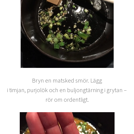
Bryn en matsked smör. Lägg
i timjan, purjolök och en buljongtärning i grytan –
rör om ordentligt.