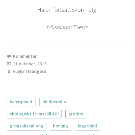
Ha en fortsatt skön helg!
hälsningar Evelyn
Kommentar
11 oktober, 2015
evelynstradgard
babyspenat
bladpersilja
ekologiskt framställd öl
grädde
grönsaksbuljong
honung
lagerblad