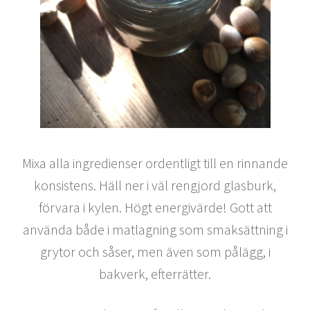
Mixa alla ingredienser ordentligt till en rinnande
konsistens. Häll ner i väl rengjord glasburk,
förvara i kylen. Högt energivärde! Gott att
använda både i matlagning som smaksättning i
grytor och såser, men även som pålägg, i
bakverk, efterrätter.