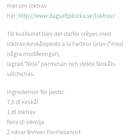
mer om löktrav
här:
http://www.dagsattplocka.se/loktra
v/
Till kvällsmat blev det därför crêpes med
löktrav/kirskålspesto a la Farbror Grön (*med
några modifieringar),
lagrad ”äkta” parmesan och stekta fänkåls-
salchichas.
Ingredienser för pesto:
7,5 dl kirskål
1 dl löktrav
flera dl olivolja
2 nävar finriven Parmesanost