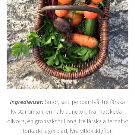
Ingredienser:
Smör, salt, peppar, två, tre färska
kvistar timjan, en halv purjolök, två matskedar
olivolja, en grönsaksbuljong, tre färska alternativt
torkade lagerblad, fyra vitlöksklyftor,