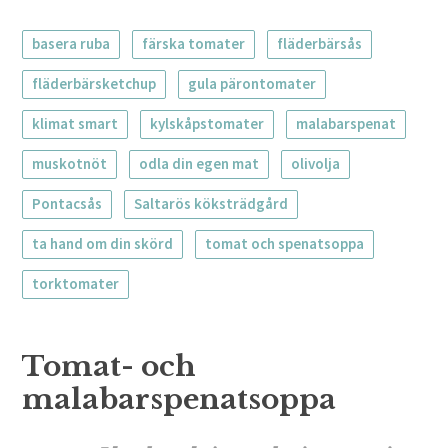
basera ruba
färska tomater
fläderbärsås
fläderbärsketchup
gula pärontomater
klimat smart
kylskåpstomater
malabarspenat
muskotnöt
odla din egen mat
olivolja
Pontacsås
Saltarös köksträdgård
ta hand om din skörd
tomat och spenatsoppa
torktomater
Tomat- och
malabarspenatsoppa