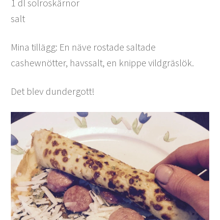
1 dl solroskärnor
salt
Mina tillägg: En näve rostade saltade
cashewnötter, havssalt, en knippe vildgräslök.
Det blev dundergott!