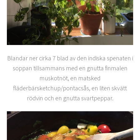
Blandar ner cirka 7 blad av den indiska spenaten i
soppan tillsammans med en gnutta finmalen
muskotnöt, en matsked
fläderbärsketchup/pontacsås, en liten skvätt
rödvin och en gnutta svartpeppar.