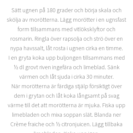
Sätt ugnen på 180 grader och börja skala och
skölja av morötterna. Lägg morötter i en ugnsfast
form tillsammans med vitlöksklyftor och
rosmarin. Ringla över rapsolja och strö över en
nypa havssalt, låt rosta i ugnen cirka en timme.
I en gryta koka upp buljongen tillsammans med
½ dl grovt riven ingefära och limeblad. Sänk
värmen och låt sjuda i cirka 30 minuter.
När morötterna är färdiga stjälp försiktigt över
dem i grytan och låt koka långsamt på svag
värme till det att morötterna är mjuka. Fiska upp
limebladen och mixa soppan slät. Blanda ner
Crème fraiche och ½ citronjuicen. Lägg tillbaka