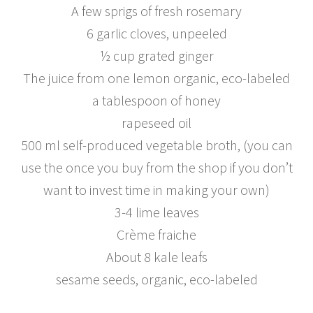
A few sprigs of fresh rosemary
6 garlic cloves, unpeeled
½ cup grated ginger
The juice from one lemon organic, eco-labeled
a tablespoon of honey
rapeseed oil
500 ml self-produced vegetable broth, (you can
use the once you buy from the shop if you don’t
want to invest time in making your own)
3-4 lime leaves
Crème fraiche
About 8 kale leafs
sesame seeds, organic, eco-labeled