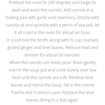
Preheat the oven to 180 degrees and begin to
peel and wash the carrots. Add carrots in a
baking pan with garlic and rosemary. Drizzle with
canola oil and sprinkle with a pinch of sea salt, let
it all roast in the oven for about an hour.
In a pot boil the broth along with ½ cup coarsely
grated ginger and lime leaves. Reduce heat and
simmer for about 30 minutes.
When the carrots are ready pour them gently
over in the soup pot and cook slowly over low
heat until the carrots are soft. Retrieve lime
leaves and blend the soup. Stir in the creme
fraiche and ½ lemon juice. Replace the lime
leaves. Bring to a boil again.