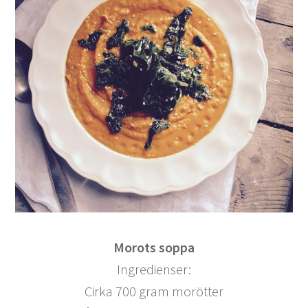
Morots soppa
Ingredienser:
Cirka 700 gram morötter