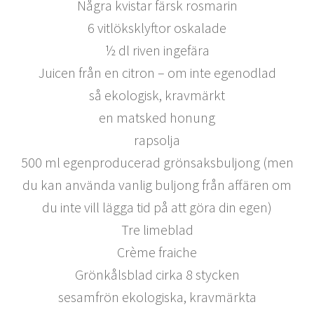
Några kvistar färsk rosmarin
6 vitlöksklyftor oskalade
½ dl riven ingefära
Juicen från en citron – om inte egenodlad
så ekologisk, kravmärkt
en matsked honung
rapsolja
500 ml egenproducerad grönsaksbuljong (men
du kan använda vanlig buljong från affären om
du inte vill lägga tid på att göra din egen)
Tre limeblad
Crème fraiche
Grönkålsblad cirka 8 stycken
sesamfrön ekologiska, kravmärkta