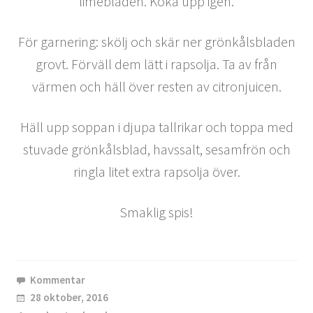
limebladen. Koka upp igen.
För garnering: skölj och skär ner grönkålsbladen
grovt. Förväll dem lätt i rapsolja. Ta av från
värmen och häll över resten av citronjuicen.
Häll upp soppan i djupa tallrikar och toppa med
stuvade grönkålsblad, havssalt, sesamfrön och
ringla litet extra rapsolja över.
Smaklig spis!
Kommentar
28 oktober, 2016