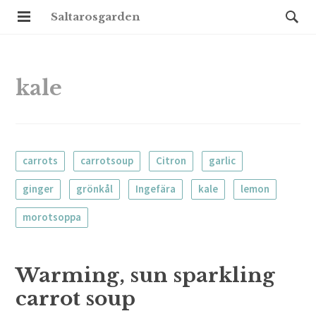
Saltarosgarden
kale
carrots
carrotsoup
Citron
garlic
ginger
grönkål
Ingefära
kale
lemon
morotsoppa
Warming, sun sparkling
carrot soup