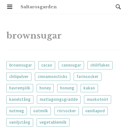
Saltarosgarden
brownsugar
brownsugar
cacao
canesugar
chiliflakes
chilipulver
cinnamonsticks
farinsocker
havremjölk
honey
honung
kakao
kanelstång
matlagningsgrädde
muskotnöt
nutmeg
oatmilk
rörsocker
vaniliapod
vaniljstång
vegetablemilk