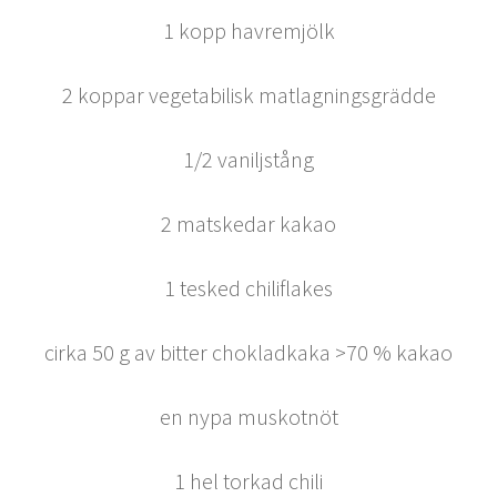
1 kopp havremjölk
2 koppar vegetabilisk matlagningsgrädde
1/2 vaniljstång
2 matskedar kakao
1 tesked chiliflakes
cirka 50 g av bitter chokladkaka >70 % kakao
en nypa muskotnöt
1 hel torkad chili