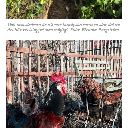
Och min strävan är att vår familj ska vara så stor del av
det här kretsloppet som möjligt. Foto: Eleonor Bergström