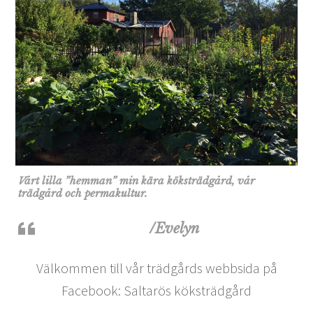
Vårt lilla ”hemman” min kära köksträdgård, vår
trädgård och permakultur.
/Evelyn
Välkommen till vår trädgårds webbsida på
Facebook: Saltarös köksträdgård