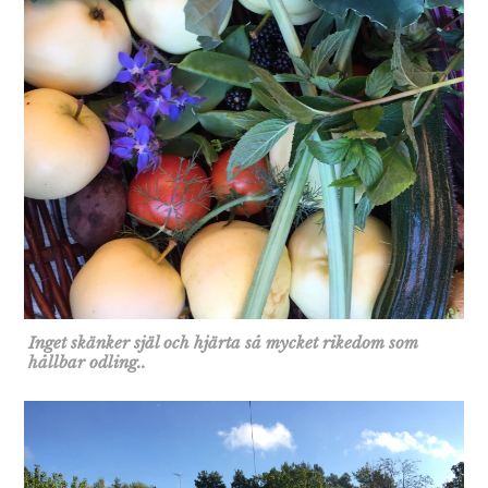
Inget skänker själ och hjärta så mycket rikedom som
hållbar odling..