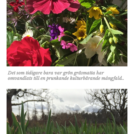
Det som tidigare bara var grön gräsmatta har
omvandlats till en prunkande kulturbärande mångfald..