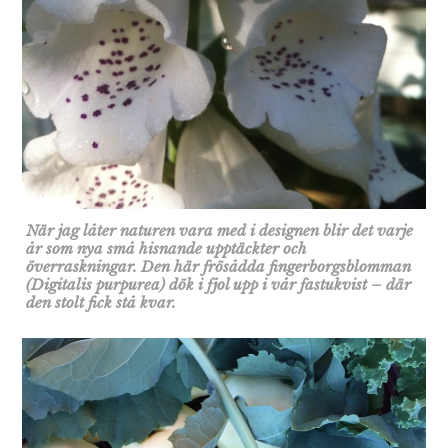
När jag låter naturen vara med i designen blir det varje
år som nya små hisnande upptäckter och
överraskningar. Den här frösådda fingerborgsblomman
(Digitalis purpurea) dök i fjol upp i vår fastukvist – där
den stolt fick stå kvar.