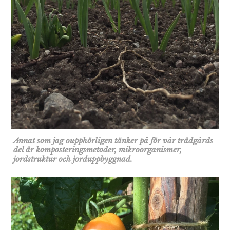
Annat som jag oupphörligen tänker på för vår trädgårds
del är komposteringsmetoder, mikroorganismer,
jordstruktur och jorduppbyggnad.