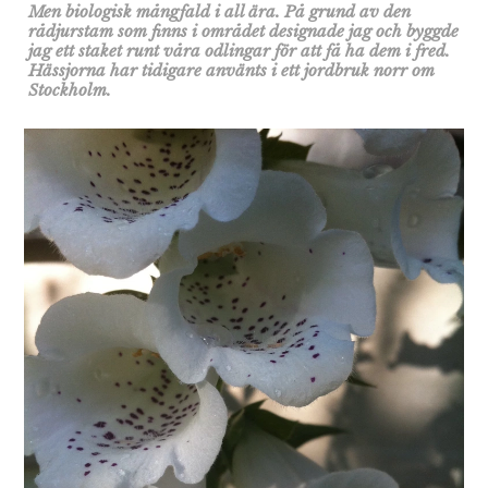
Men biologisk mångfald i all ära. På grund av den
rådjurstam som finns i området designade jag och byggde
jag ett staket runt våra odlingar för att få ha dem i fred.
Hässjorna har tidigare använts i ett jordbruk norr om
Stockholm.