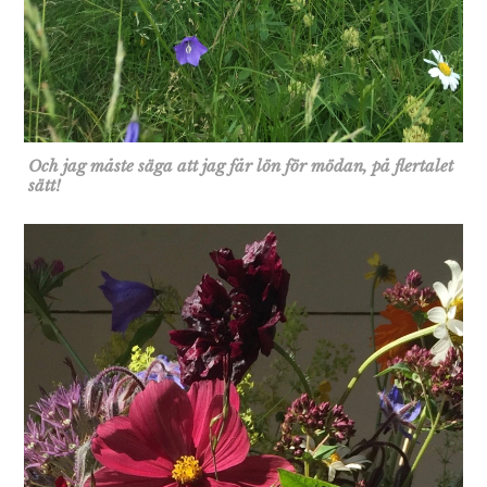
Och jag måste säga att jag får lön för mödan, på flertalet
sätt!