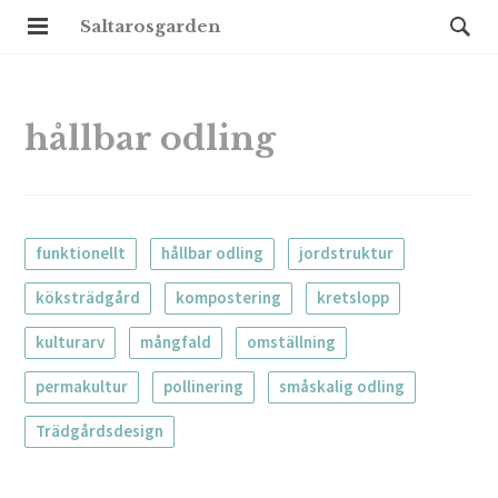
Saltarosgarden
hållbar odling
funktionellt
hållbar odling
jordstruktur
köksträdgård
kompostering
kretslopp
kulturarv
mångfald
omställning
permakultur
pollinering
småskalig odling
Trädgårdsdesign