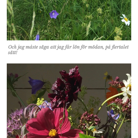
Och jag måste säga att jag får lön för mödan, på flertalet
sätt!