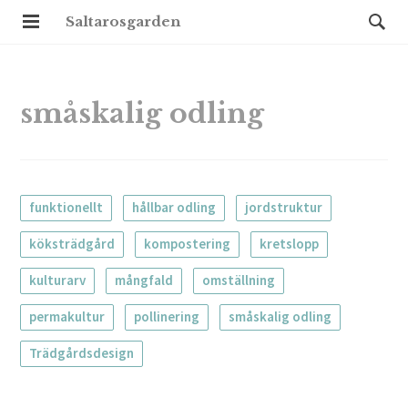
Saltarosgarden
småskalig odling
funktionellt
hållbar odling
jordstruktur
köksträdgård
kompostering
kretslopp
kulturarv
mångfald
omställning
permakultur
pollinering
småskalig odling
Trädgårdsdesign