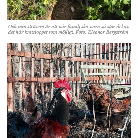
Och min strävan är att vår familj ska vara så stor del av
det här kretsloppet som möjligt. Foto: Eleonor Bergström