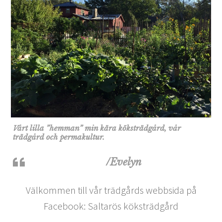
Vårt lilla ”hemman” min kära köksträdgård, vår
trädgård och permakultur.
/Evelyn
Välkommen till vår trädgårds webbsida på
Facebook: Saltarös köksträdgård