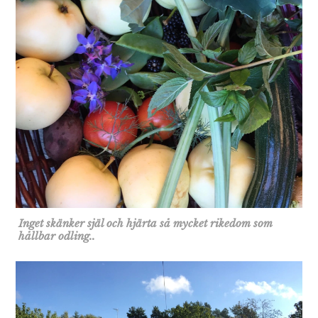
Inget skänker själ och hjärta så mycket rikedom som
hållbar odling..