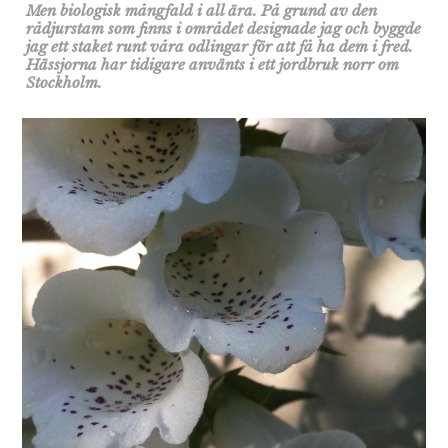
Men biologisk mångfald i all ära. På grund av den
rådjurstam som finns i området designade jag och byggde
jag ett staket runt våra odlingar för att få ha dem i fred.
Hässjorna har tidigare använts i ett jordbruk norr om
Stockholm.