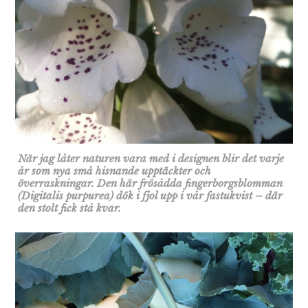
När jag låter naturen vara med i designen blir det varje
år som nya små hisnande upptäckter och
överraskningar. Den här frösådda fingerborgsblomman
(Digitalis purpurea) dök i fjol upp i vår fastukvist – där
den stolt fick stå kvar.