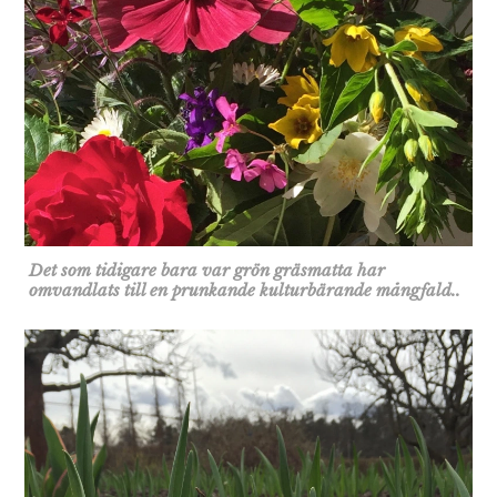
Det som tidigare bara var grön gräsmatta har
omvandlats till en prunkande kulturbärande mångfald..