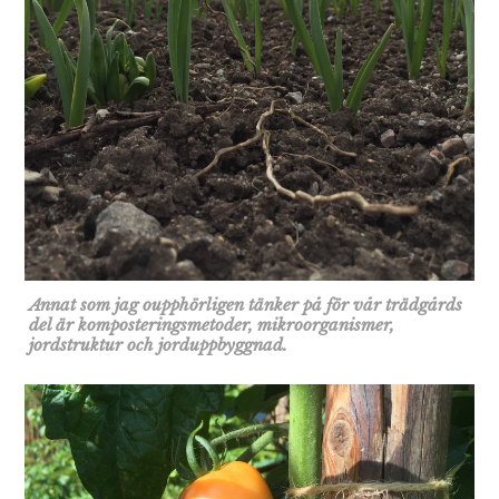
Annat som jag oupphörligen tänker på för vår trädgårds
del är komposteringsmetoder, mikroorganismer,
jordstruktur och jorduppbyggnad.