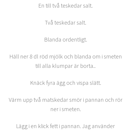
En till två teskedar salt.
Två teskedar salt.
Blanda ordentligt.
Häll ner 8 dl röd mjölk och blanda om i smeten
till alla klumpar är borta..
Knäck fyra ägg och vispa slätt.
Värm upp två matskedar smör i pannan och rör
ner i smeten.
Lägg i en klick fett i pannan. Jag använder