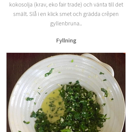
kokosolja (krav, eko fair trade) och vänta till det
smält. Slå i en klick smet och grädda crêpen
gyllenbruna..
Fyllning