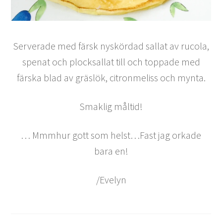
Serverade med färsk nyskördad sallat av rucola,
spenat och plocksallat till och toppade med
färska blad av gräslök, citronmeliss och mynta.
Smaklig måltid!
… Mmmhur gott som helst…Fast jag orkade
bara en!
/Evelyn