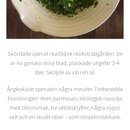
Skördade spenat i kallbänk i köksträdgården. De
är nu ganska stora blad, plockade ungefär 3-4
liter. Sköljde av väl i en sil.
Ångkokade spenaten några minuter. Förberedde
blandningen: riven parmesan, ekologisk rapsolja
med citronsmak, tre vitlöksklyftor, några nypor
salt och en skvätt vitvin – som smakförstärkare.