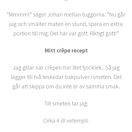
”Mmmm!” säger Johan mellan tuggorna. ”Nu går
jag och smälter maten en stund, spara en extra
portion till mig. Det här var gott. Riktigt gott!”
Mitt crêpe recept
Jag gillar när crêpen har litet tjocklek.. Så jag
lägger till två teskedar bakpulver i smeten. Det
går att skippa om du inte är av samma smak.
Till smeten tar jag:
Cirka 4 dl vetemjöl.