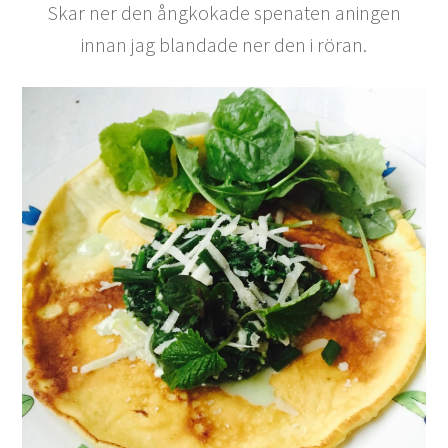
Skar ner den ångkokade spenaten aningen
innan jag blandade ner den i röran.