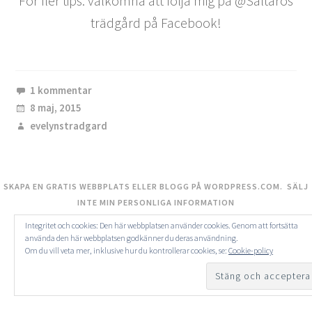
För fler tips: välkomna att följa mig på @Saltarös
trädgård på Facebook!
1 kommentar
8 maj, 2015
evelynstradgard
SKAPA EN GRATIS WEBBPLATS ELLER BLOGG PÅ WORDPRESS.COM.
SÄLJ
INTE MIN PERSONLIGA INFORMATION
Integritet och cookies: Den här webbplatsen använder cookies. Genom att fortsätta
använda den här webbplatsen godkänner du deras användning.
Om du vill veta mer, inklusive hur du kontrollerar cookies, se:
Cookie-policy