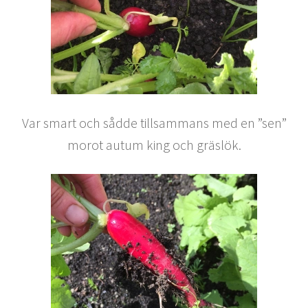
Var smart och sådde tillsammans med en ”sen”
morot autum king och gräslök.