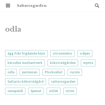
Saltarosgarden
odla
ägg från frigående höns
citronmeliss
crêpes
härodlat mathantverk
köksträdgården
mynta
odla
parmesan
Plocksallat
rucola
Saltarös köksträdgård
saltarosgarden
senapskål
Spenat
vitlök
vitvin