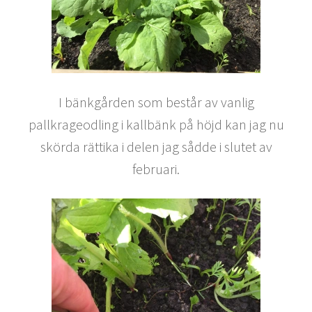
I bänkgården som består av vanlig
pallkrageodling i kallbänk på höjd kan jag nu
skörda rättika i delen jag sådde i slutet av
februari.