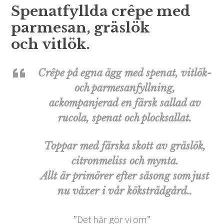
Spenatfyllda crêpe med
parmesan, gräslök
och vitlök.
Crêpe på egna ägg med spenat, vitlök-
och parmesanfyllning,
ackompanjerad en färsk sallad av
rucola, spenat och plocksallat.
Toppar med färska skott av gräslök,
citronmeliss och mynta.
Allt är primörer efter säsong som just
nu växer i vår köksträdgård..
”Det här gör vi om”