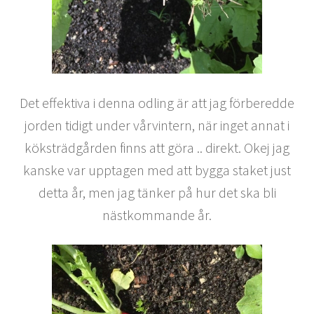
Det effektiva i denna odling är att jag förberedde
jorden tidigt under vårvintern, när inget annat i
köksträdgården finns att göra .. direkt. Okej jag
kanske var upptagen med att bygga staket just
detta år, men jag tänker på hur det ska bli
nästkommande år.