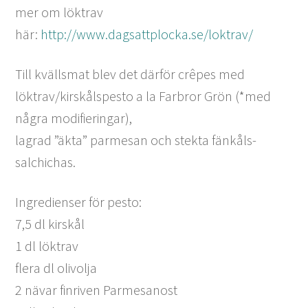
mer om löktrav
här:
http://www.dagsattplocka.se/loktra
v/
Till kvällsmat blev det därför crêpes med
löktrav/kirskålspesto a la Farbror Grön (*med
några modifieringar),
lagrad ”äkta” parmesan och stekta fänkåls-
salchichas.
Ingredienser för pesto:
7,5 dl kirskål
1 dl löktrav
flera dl olivolja
2 nävar finriven Parmesanost