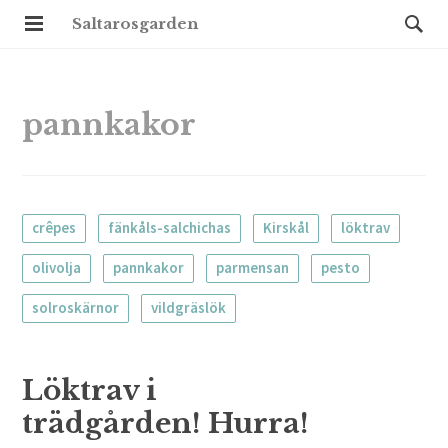
Saltarosgarden
pannkakor
crêpes
fänkåls-salchichas
Kirskål
löktrav
olivolja
pannkakor
parmensan
pesto
solroskärnor
vildgräslök
Löktrav i
trädgården! Hurra!