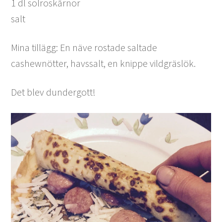
1 dl solroskärnor
salt
Mina tillägg: En näve rostade saltade
cashewnötter, havssalt, en knippe vildgräslök.
Det blev dundergott!