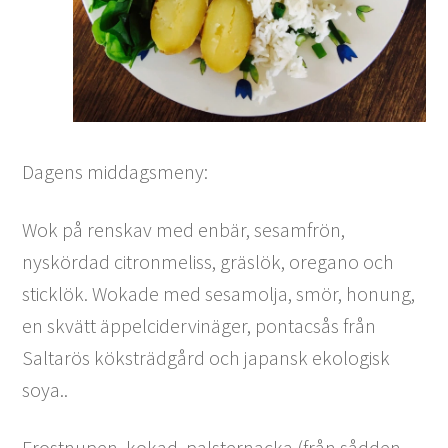
Dagens middagsmeny:
Wok på renskav med enbär, sesamfrön,
nyskördad citronmeliss, gräslök, oregano och
sticklök. Wokade med sesamolja, smör, honung,
en skvätt äppelcidervinäger, pontacsås från
Saltarös köksträdgård och japansk ekologisk
soya..
Frostnupen, kokad, palsternacka (från sådden