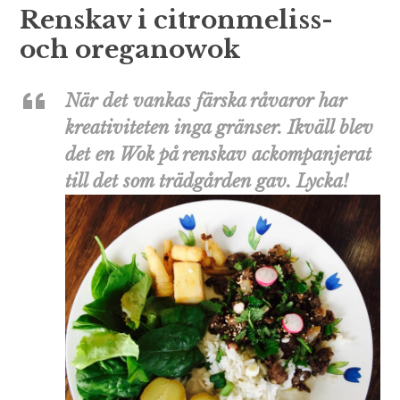
Renskav i citronmeliss-
och oreganowok
När det vankas färska råvaror har
kreativiteten inga gränser. Ikväll blev
det en Wok på renskav ackompanjerat
till det som trädgården gav. Lycka!