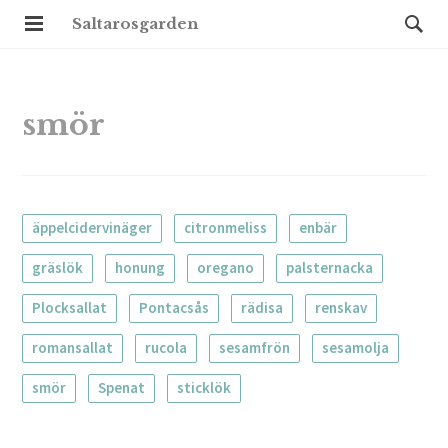
Saltarosgarden
smör
äppelcidervinäger
citronmeliss
enbär
gräslök
honung
oregano
palsternacka
Plocksallat
Pontacsås
rädisa
renskav
romansallat
rucola
sesamfrön
sesamolja
smör
Spenat
sticklök